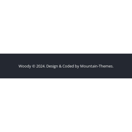
Woody © 2024. Design & Coded by
Mountain-Themes
.