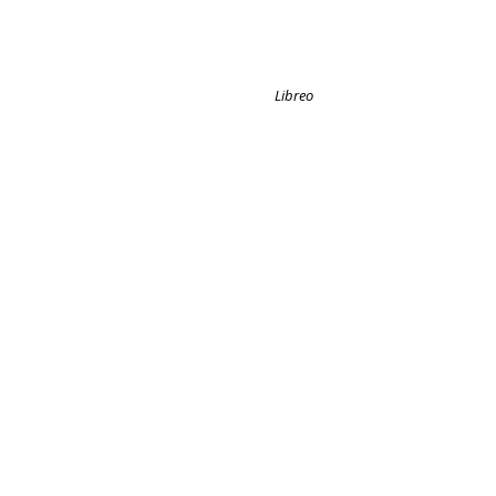
Propulsé par
Libreo